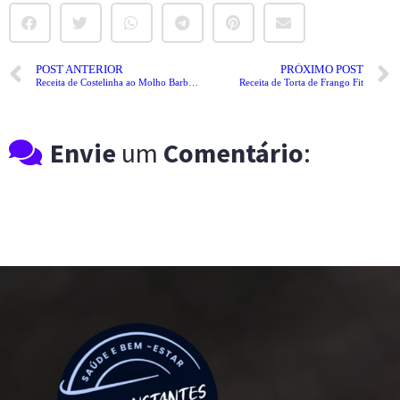
POST ANTERIOR
PRÓXIMO POST
Receita de Costelinha ao Molho Barbecue
Receita de Torta de Frango Fit
Envie
um
Comentário
: