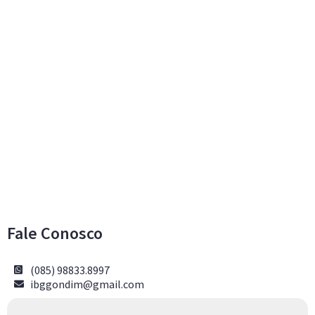
Fale Conosco
(085) 98833.8997
ibggondim@gmail.com