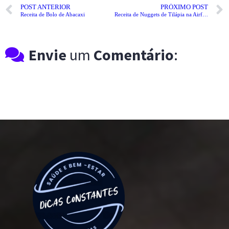
POST ANTERIOR
PRÓXIMO POST
Receita de Bolo de Abacaxi
Receita de Nuggets de Tilápia na Airfryer
Envie
um
Comentário
: