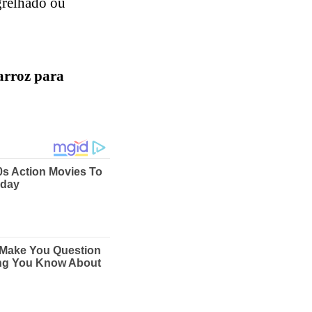
grelhado ou
arroz para