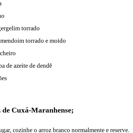
a
ho
gergelim torrado
 amendoim torrado e moído
 cheiro
pa de azeite de dendê
ões
 de Cuxá-Maranhense;
ugar, cozinhe o arroz branco normalmente e reserve.