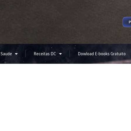
P
 Saude
Receitas DC
Dowload E-books Gratuito