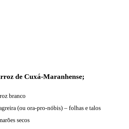
 Arroz de Cuxá-Maranhense;
rroz branco
greira (ou ora-pro-nóbis) – folhas e talos
marões secos