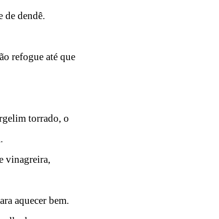
e de dendê.
tão refogue até que
rgelim torrado, o
.
 vinagreira,
para aquecer bem.