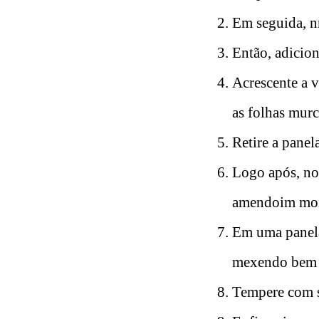
Em seguida, nm
Então, adicion
Acrescente a v
as folhas mur
Retire a panel
Logo após, no 
amendoim moíd
Em uma panela
mexendo bem p
Tempere com s