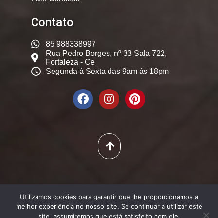
Contato
85 988338997
Rua Pedro Borges, nº 33 Sala 722,
Fortaleza - Ce
Segunda à Sexta das 9am às 18pm
© 2025. Dicas Constantes,
Utilizamos cookies para garantir que lhe proporcionamos a
Todos os Direitos Reservados
melhor experiência no nosso site. Se continuar a utilizar este
site, assumiremos que está satisfeito com ele.