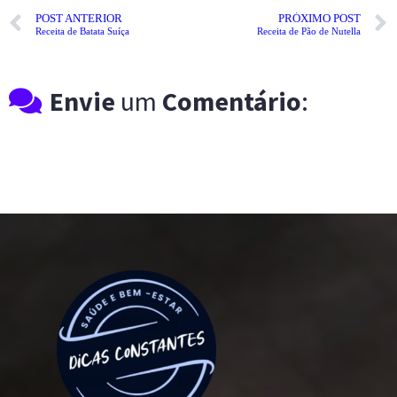
POST ANTERIOR
PRÓXIMO POST
Receita de Batata Suíça
Receita de Pão de Nutella
Envie
um
Comentário
: