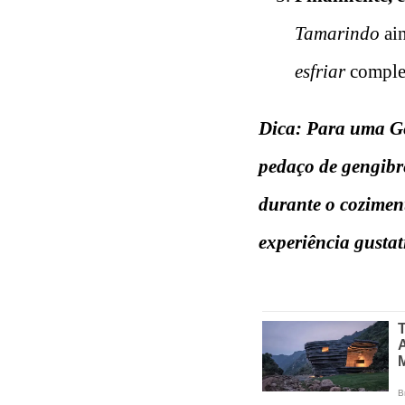
Tamarindo
ain
esfriar
complet
Dica: Para uma Ge
pedaço de gengibr
durante o cozimen
experiência gustat