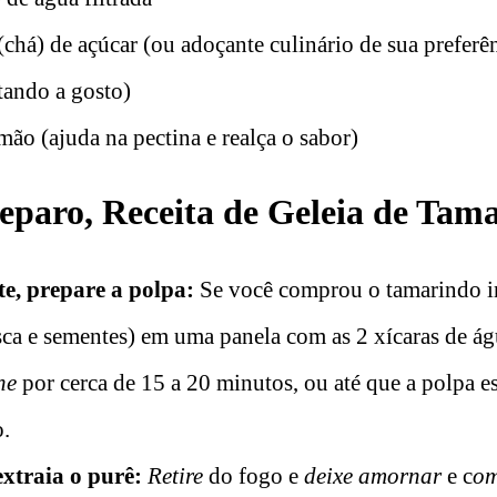
 (chá) de açúcar (ou adoçante culinário de sua preferê
tando a gosto)
mão (ajuda na pectina e realça o sabor)
paro, Receita de Geleia de Tam
e, prepare a polpa:
Se você comprou o tamarindo i
sca e sementes) em uma panela com as 2 xícaras de á
he
por cerca de 15 a 20 minutos, ou até que a polpa e
.
xtraia o purê:
Retire
do fogo e
deixe amornar
e c
om