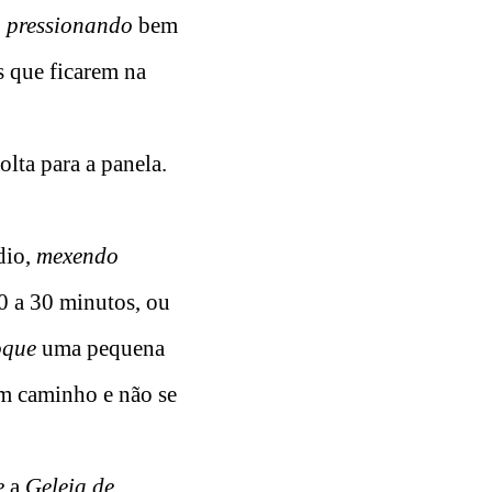
,
pressionando
bem
s que ficarem na
lta para a panela.
dio,
mexendo
 a 30 minutos, ou
oque
uma pequena
um caminho e não se
e
a
Geleia de