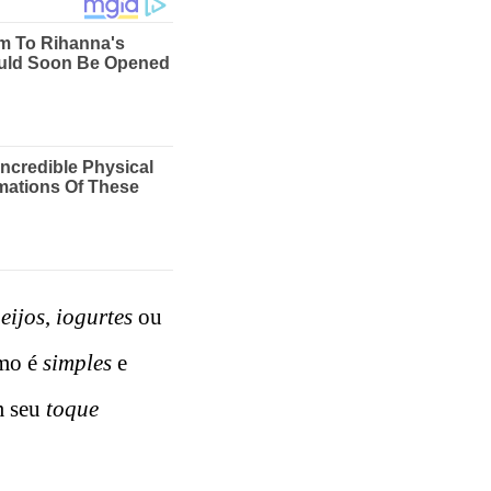
eijos
,
iogurtes
ou
mo é
simples
e
m seu
toque