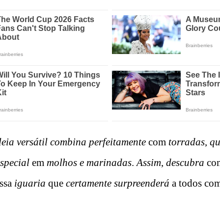
leia
versátil
combina perfeitamente
com
torradas
,
qu
especial
em
molhos e marinadas
.
Assim
,
descubra
co
ssa
iguaria
que
certamente
surpreenderá
a todos co