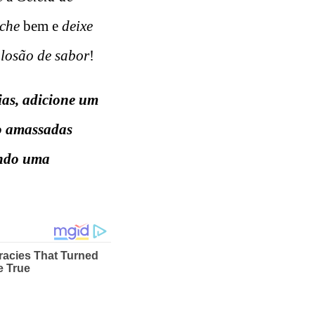
che
bem e
deixe
losão de sabor
!
ias, adicione um
o amassadas
ando uma