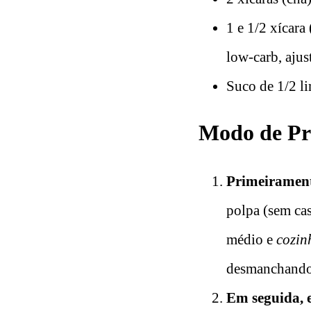
1 e 1/2 xícara
low-carb, ajus
Suco de 1/2 li
Modo de Pre
Primeirament
polpa (sem ca
médio e
cozin
desmanchando
Em seguida, e