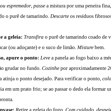
 ou espremedor
,
passe
a mistura por uma peneira fina
odo o purê de tamarindo.
Descarte
os resíduos fibroso
e a geleia:
Transfira
o purê de tamarindo coado de vo
car (ou adoçante) e o suco de limão.
Misture
bem.
so, apure o ponto:
Leve
a panela ao fogo baixo a mé
ão grudar no fundo.
Cozinhe
por aproximadamente 20
ia atinja o ponto desejado. Para verificar o ponto,
col
ia em um prato frio; se ao passar o dedo ela formar 
pronta.
envase:
Retire
a geleia do fogo.
Com cuidado
,
despej