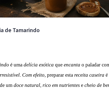
eia de Tamarindo
indo
é uma
delícia exótica
que
encanta
o paladar co
resistível
.
Com efeito
, preparar esta
receita caseira
é
de um
doce natural
,
rico em nutrientes
e
cheio de be