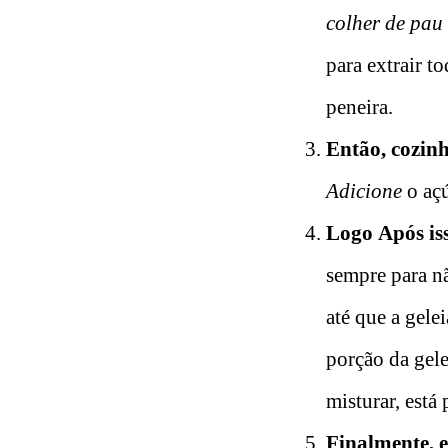
colher de pau
para extrair t
peneira.
Então, cozinh
Adicione
o açú
Logo
Após is
sempre para n
até que a gele
porção da gele
misturar, está 
Finalmente, 