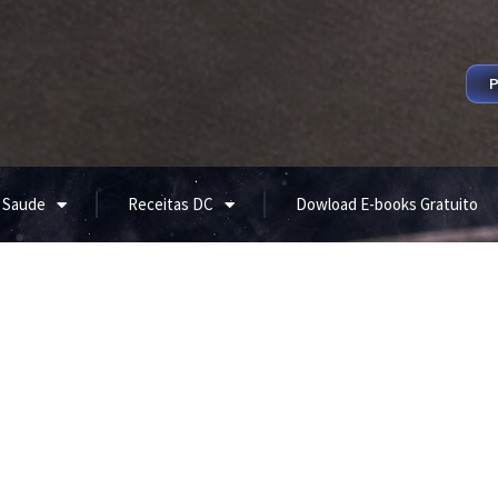
P
 Saude
Receitas DC
Dowload E-books Gratuito