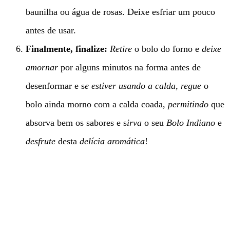
baunilha ou água de rosas. Deixe esfriar um pouco
antes de usar.
Finalmente, finalize:
Retire
o bolo do forno e
deixe
amornar
por alguns minutos na forma antes de
desenformar e s
e estiver usando a calda
,
regue
o
bolo ainda morno com a calda coada,
permitindo
que
absorva bem os sabores e s
irva
o seu
Bolo Indiano
e
desfrute
desta
delícia aromática
!