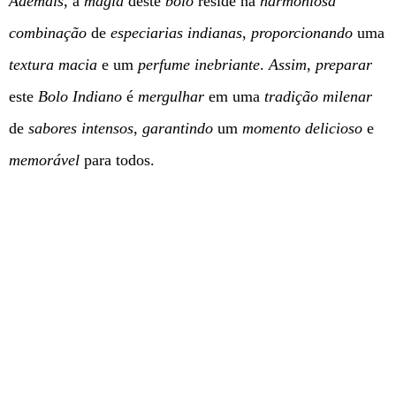
Ademais
, a
magia
deste
bolo
reside na
harmoniosa
combinação
de
especiarias indianas
,
proporcionando
uma
textura macia
e um
perfume inebriante
.
Assim
,
preparar
este
Bolo Indiano
é
mergulhar
em uma
tradição milenar
de
sabores intensos
,
garantindo
um
momento delicioso
e
memorável
para todos.