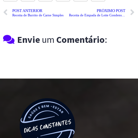
POST ANTERIOR
PRÓXIMO POST
Receita de Burrito de Carne Simples
Receita de Empada de Leite Condensado
Envie
um
Comentário
: