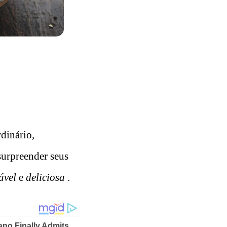
dinário,
 surpreender seus
ável
e
deliciosa
.