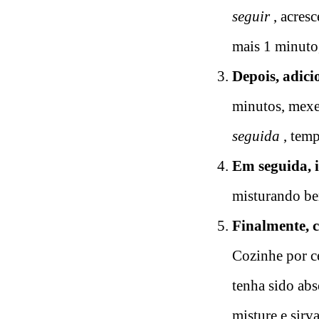
seguir
, acresc
mais 1 minuto,
Depois, adici
minutos, mexe
seguida
, temp
Em seguida, 
misturando b
Finalmente, c
Cozinhe por ce
tenha sido ab
misture e sirv