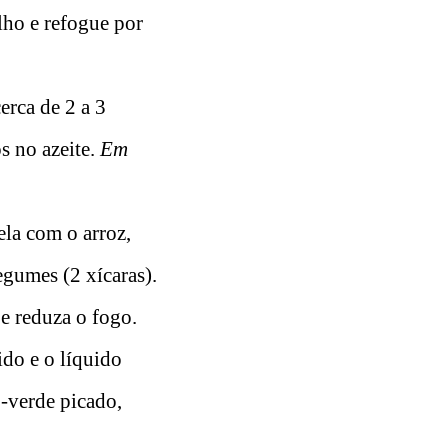
alho e refogue por
erca de 2 a 3
s no azeite.
Em
ela com o arroz,
egumes (2 xícaras).
e reduza o fogo.
ido e o líquido
o-verde picado,