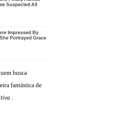
 quem busca
ira fantástica de
itiva
.