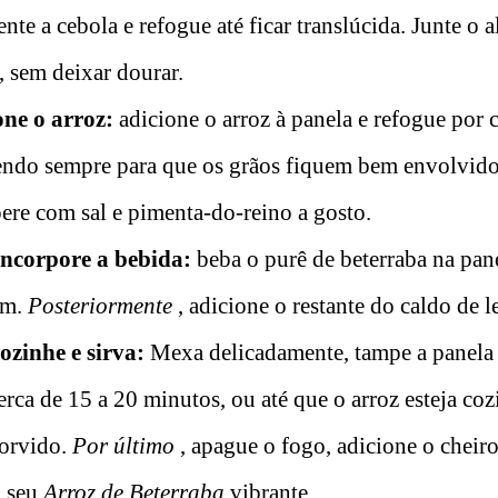
ente a cebola e refogue até ficar translúcida. Junte o 
 sem deixar dourar.
one o arroz:
adicione o arroz à panela e refogue por c
ndo sempre para que os grãos fiquem bem envolvido
ere com sal e pimenta-do-reino a gosto.
incorpore a bebida:
beba o purê de beterraba na pan
em.
Posteriormente
, adicione o restante do caldo de l
ozinhe e sirva:
Mexa delicadamente, tampe a panela 
rca de 15 a 20 minutos, ou até que o arroz esteja coz
sorvido.
Por último
, apague o fogo, adicione o cheir
a seu
Arroz de Beterraba
vibrante.