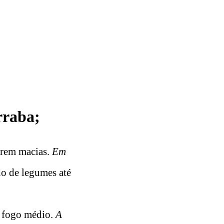
rraba;
arem macias.
Em
do de legumes até
m fogo médio.
A