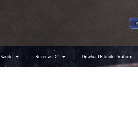
P
 Saude
Receitas DC
Dowload E-books Gratuito