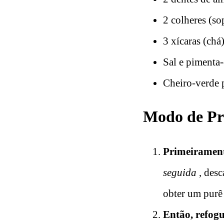
2 colheres (so
3 xícaras (chá
Sal e pimenta
Cheiro-verde p
Modo de Pre
Primeirament
seguida
, desc
obter um purê 
Então, refogu