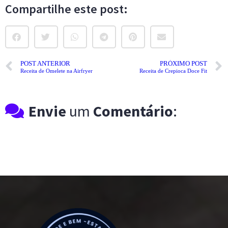
Compartilhe este post:
POST ANTERIOR
PRÓXIMO POST
Receita de Omelete na Airfryer
Receita de Crepioca Doce Fit
Envie
um
Comentário
: