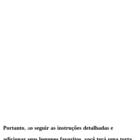
Portanto
, a
o seguir as instruções detalhadas e
adicionar seus legumes favoritos, você terá uma torta