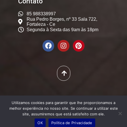
Contato
85 988338997
Rua Pedro Borges, nº 33 Sala 722,
Fortaleza - Ce
Segunda à Sexta das 9am às 18pm
© 2025. Dicas Constantes,
Utilizamos cookies para garantir que lhe proporcionamos a
Todos os Direitos Reservados
melhor experiência no nosso site. Se continuar a utilizar este
site, assumiremos que está satisfeito com ele.
OK
Política de Privacidade