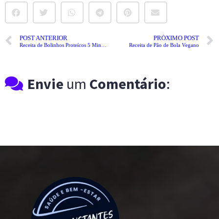
POST ANTERIOR
PRÓXIMO POST
Receita de Bolinhos Proteícos 5 Minutos
Receita de Pão de Bola Vegano
Envie
um
Comentário
: