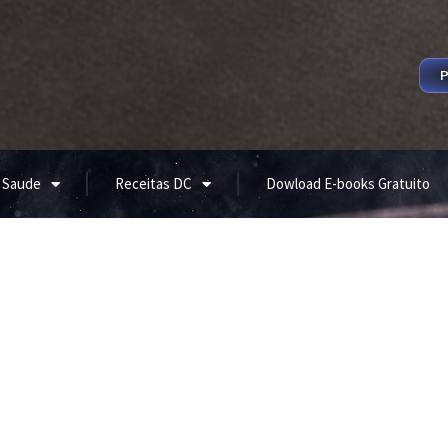
P
 Saude
Receitas DC
Dowload E-books Gratuito