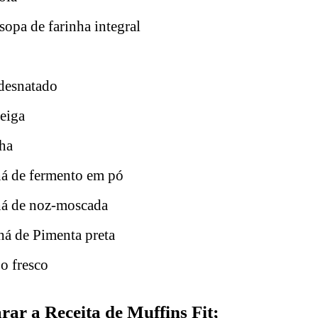
sopa de farinha integral
 desnatado
eiga
nha
há de fermento em pó
há de noz-moscada
há de Pimenta preta
o fresco
ar a Receita de Muffins Fit;