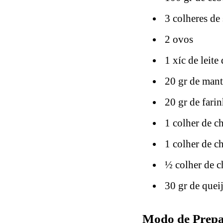
3 colheres de 
2 ovos
1 xíc de leite
20 gr de mant
20 gr de fari
1 colher de c
1 colher de c
½ colher de c
30 gr de queij
Modo de Prepar