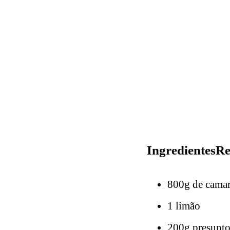
IngredientesRe
800g de camar
1 limão
200g presunto