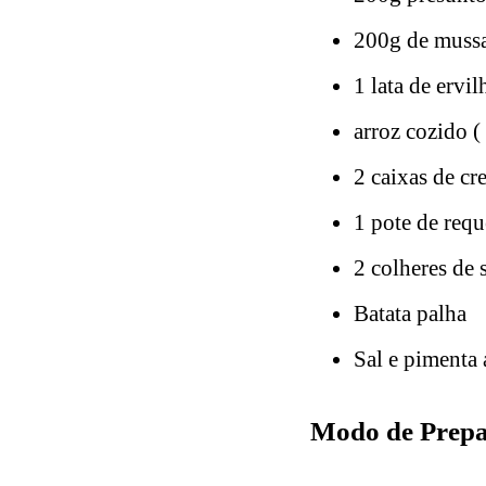
200g de mussa
1 lata de ervil
arroz cozido (
2 caixas de cr
1 pote de req
2 colheres de
Batata palha
Sal e pimenta 
Modo de Prepa