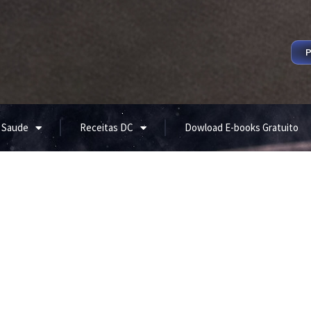
P
 Saude
Receitas DC
Dowload E-books Gratuito