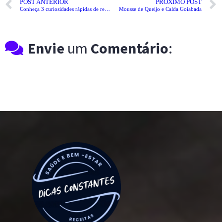
POST ANTERIOR
PRÓXIMO POST
Conheça 3 curiosidades rápidas de receitas famosas
Mousse de Queijo e Calda Goiabada
Envie
um
Comentário
: