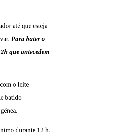
ador até que esteja
rvar.
Para bater o
e 2h que antecedem
com o leite
e batido
ogénea.
ínimo durante 12 h.