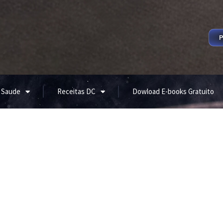
P
 Saude
Receitas DC
Dowload E-books Gratuito