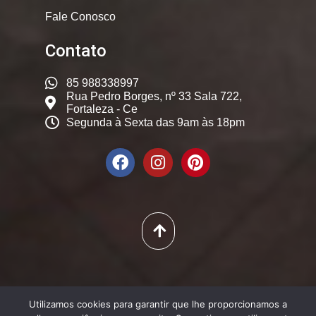
Fale Conosco
Contato
85 988338997
Rua Pedro Borges, nº 33 Sala 722,
Fortaleza - Ce
Segunda à Sexta das 9am às 18pm
© 2025. Dicas Constantes,
Utilizamos cookies para garantir que lhe proporcionamos a
Todos os Direitos Reservados