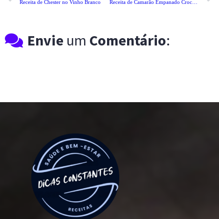
Receita de Chester no Vinho Branco
Receita de Camarão Empanado Crocante
Envie
um
Comentário
: