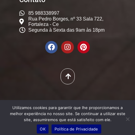
85 988338997
Rua Pedro Borges, nº 33 Sala 722,
Fortaleza - Ce
Segunda à Sexta das 9am às 18pm
© 2025. Dicas Constantes,
Utilizamos cookies para garantir que lhe proporcionamos a
Todos os Direitos Reservados
melhor experiência no nosso site. Se continuar a utilizar este
site, assumiremos que está satisfeito com ele.
OK
Política de Privacidade