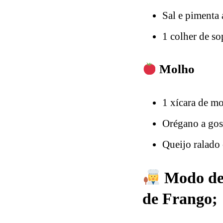
Sal e pimenta 
1 colher de so
Molho
1 xícara de m
Orégano a gos
Queijo ralado
Modo de 
de Frango;