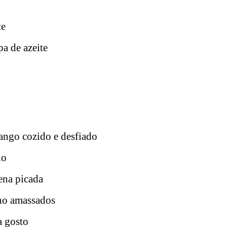
te
pa de azeite
rango cozido e desfiado
do
ena picada
lho amassados
a gosto