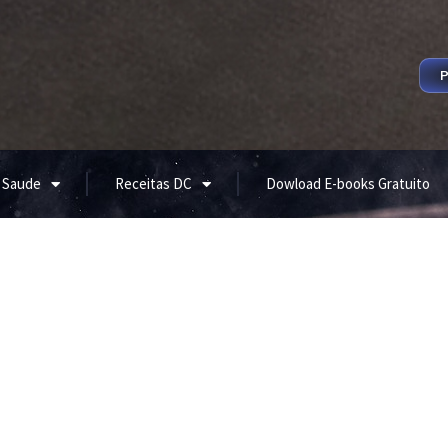
P
 Saude
Receitas DC
Dowload E-books Gratuito