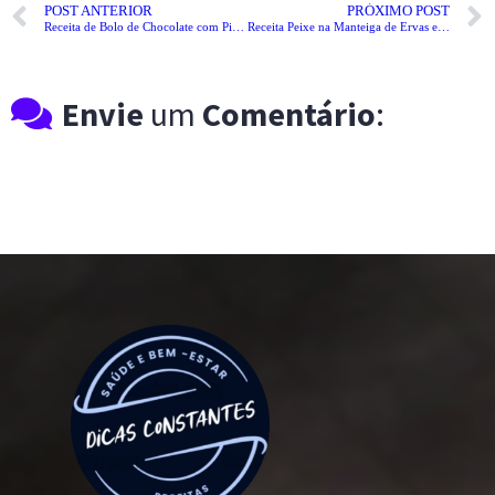
POST ANTERIOR
PRÓXIMO POST
Receita de Bolo de Chocolate com Pistache
Receita Peixe na Manteiga de Ervas e Limão
Envie
um
Comentário
: