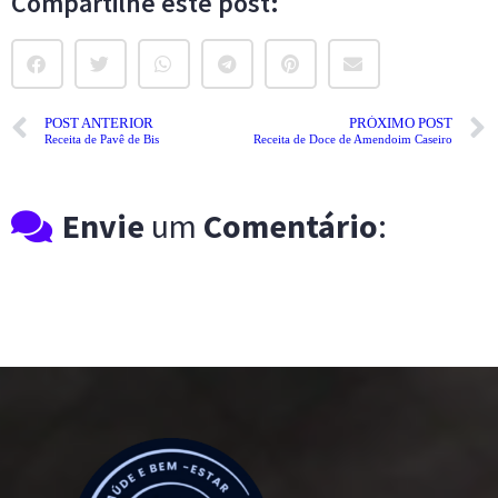
Compartilhe este post:
POST ANTERIOR
PRÓXIMO POST
Receita de Pavê de Bis
Receita de Doce de Amendoim Caseiro
Envie
um
Comentário
: