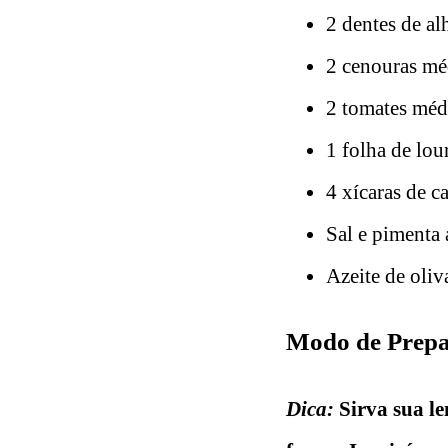
2 dentes de al
2 cenouras mé
2 tomates méd
1 folha de lou
4 xícaras de c
Sal e pimenta 
Azeite de oliv
Modo de Prepar
Dica:
Sirva sua l