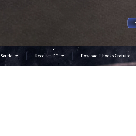
P
 Saude
Receitas DC
Dowload E-books Gratuito