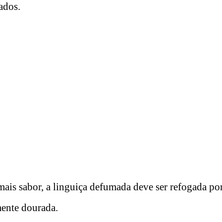
ados.
mais sabor, a linguiça defumada deve ser refogada po
mente dourada.