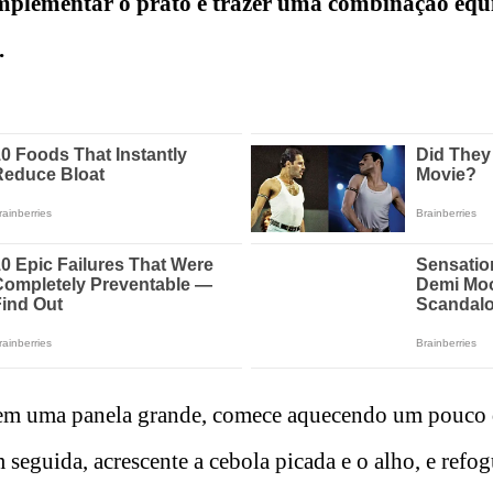
complementar o prato e trazer uma combinação equ
.
em uma panela grande, comece aquecendo um pouco de
seguida, acrescente a cebola picada e o alho, e refo