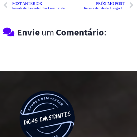
POST ANTERIOR
PRÓXIMO POST
Receita de Escondidinho Cremoso de Frango
Receita de Filé de Frango Fit
Envie
um
Comentário
: