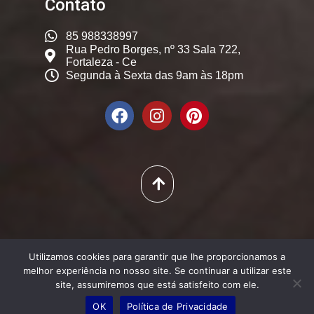
Contato
85 988338997
Rua Pedro Borges, nº 33 Sala 722,
Fortaleza - Ce
Segunda à Sexta das 9am às 18pm
© 2025. Dicas Constantes,
Utilizamos cookies para garantir que lhe proporcionamos a
Todos os Direitos Reservados
melhor experiência no nosso site. Se continuar a utilizar este
site, assumiremos que está satisfeito com ele.
OK
Política de Privacidade