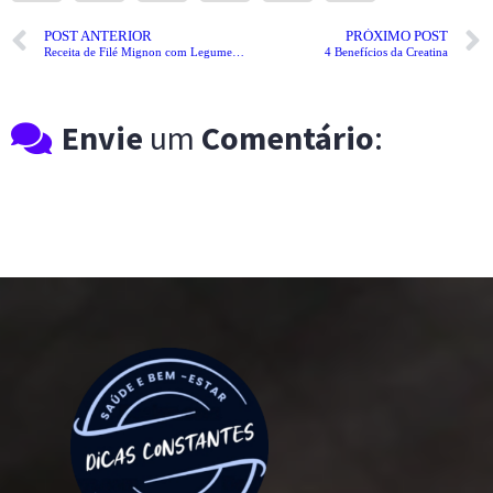
POST ANTERIOR
PRÓXIMO POST
Receita de Filé Mignon com Legumes Fit
4 Benefícios da Creatina
Envie
um
Comentário
: