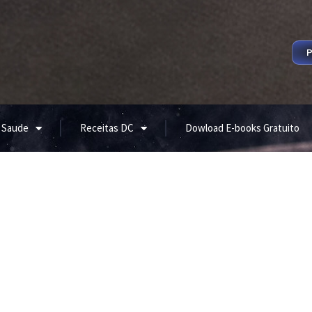
P
 Saude
Receitas DC
Dowload E-books Gratuito