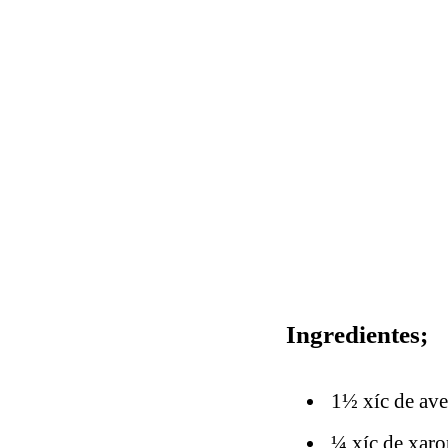
Ingredientes;
1½ xíc de ave
¼ xíc de xaro