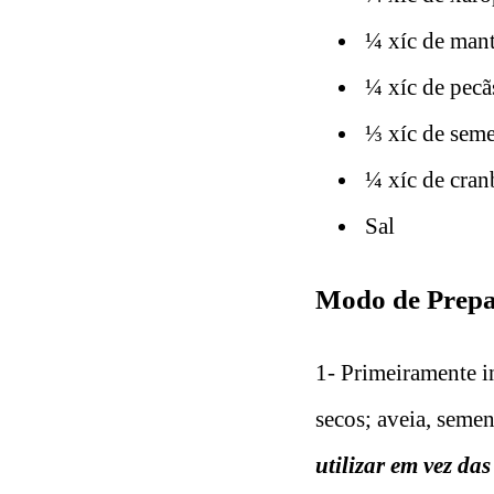
¼ xíc de man
¼ xíc de pecã
⅓ xíc de seme
¼ xíc de cran
Sal
Modo de Prepar
1- Primeiramente in
secos; aveia, seme
utilizar em vez da