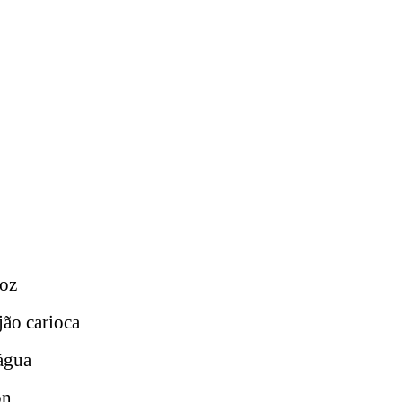
roz
jão carioca
água
on