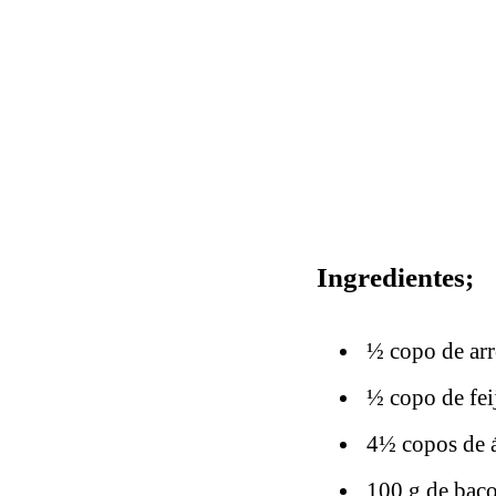
Ingredientes;
½ copo de ar
½ copo de fei
4½ copos de 
100 g de bac