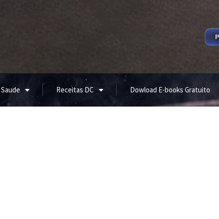
P
 Saude
Receitas DC
Dowload E-books Gratuito