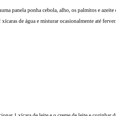
uma panela ponha cebola, alho, os palmitos e azeite 
 xícaras de água e misturar ocasionalmente até ferver
ionar 1 xícara de leite e o creme de leite e cozinhar 