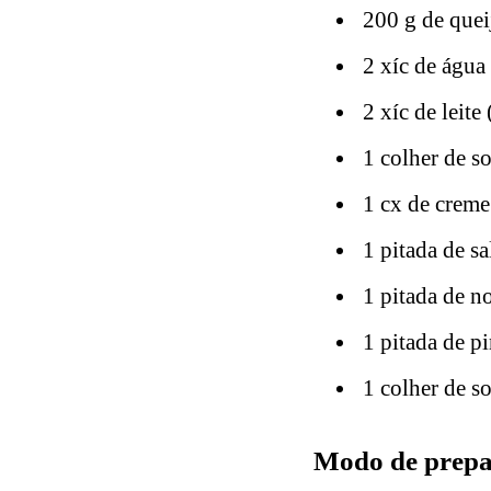
200 g de quei
2 xíc de água 
2 xíc de leite 
1 colher de s
1 cx de creme 
1 pitada de sa
1 pitada de n
1 pitada de p
1 colher de s
Modo de prepar