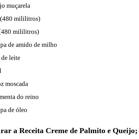
jo muçarela
(480 mililitros)
(480 mililitros)
opa de amido de milho
de leite
l
oz moscada
imenta do reino
opa de óleo
ar a Receita Creme de Palmito e Queijo;