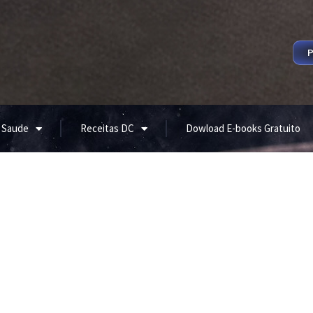
P
 Saude
Receitas DC
Dowload E-books Gratuito