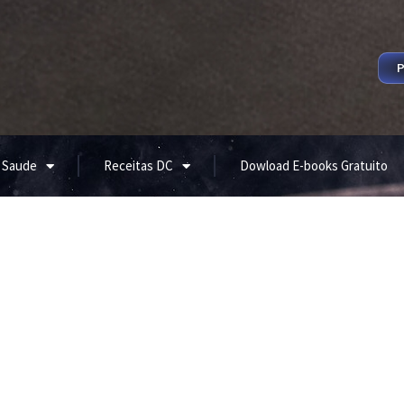
P
 Saude
Receitas DC
Dowload E-books Gratuito