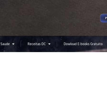
P
 Saude
Receitas DC
Dowload E-books Gratuito