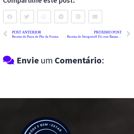
Compartilhe este post:
POST ANTERIOR
PRÓXIMO POST
Receita de Pizza de Pão de Forma
Receita de Strogonoff Fit com Batata-Doce
Envie
um
Comentário
: