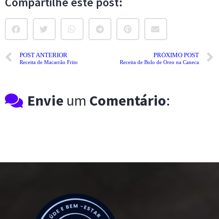
Compartilhe este post:
POST ANTERIOR
PRÓXIMO POST
Receita de Macarrão Frito
Receita de Bolo de Oreo na Caneca
Envie
um
Comentário
: