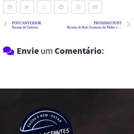
POST ANTERIOR
PRÓXIMO POST
Receita de Calzone
Receita de Bolo Cremoso de Milho com Coco
Envie
um
Comentário
: