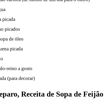
gua
a picada
ho picados
sopa de óleo
uena picada
do
do-reino a gosto
ada (para decorar)
paro, Receita de Sopa de Feijão 