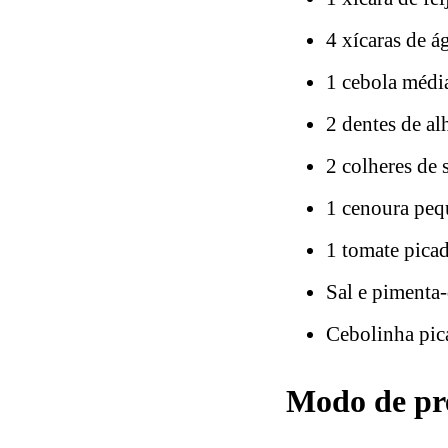
4 xícaras de á
1 cebola médi
2 dentes de al
2 colheres de 
1 cenoura peq
1 tomate pica
Sal e pimenta-
Cebolinha pic
Modo de pre