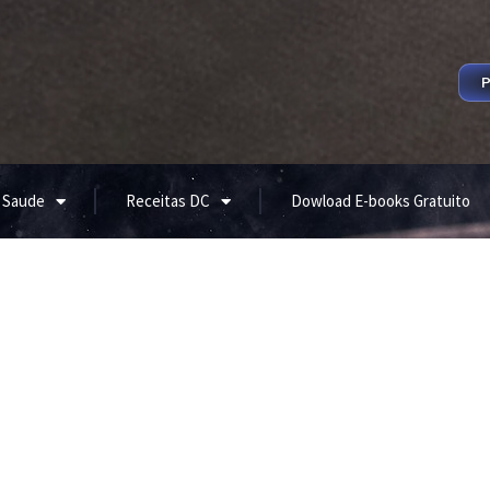
P
 Saude
Receitas DC
Dowload E-books Gratuito