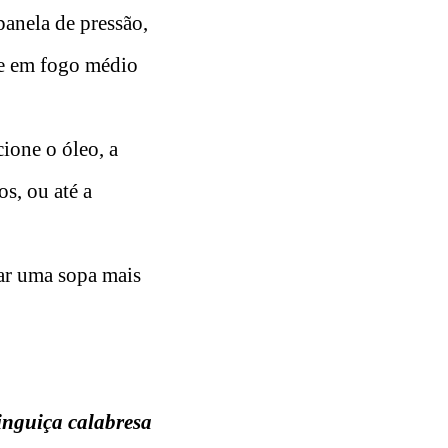
panela de pressão,
nhe em fogo médio
ione o óleo, a
s, ou até a
jar uma sopa mais
inguiça calabresa