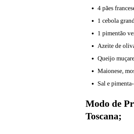
4 pães frances
1 cebola gran
1 pimentão ver
Azeite de oliv
Queijo muçarel
Maionese, mos
Sal e pimenta-
Modo de Pre
Toscana;