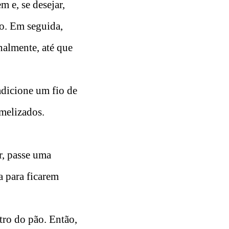
m e, se desejar,
do. Em seguida,
nalmente, até que
adicione um fio de
amelizados.
r, passe uma
a para ficarem
tro do pão. Então,