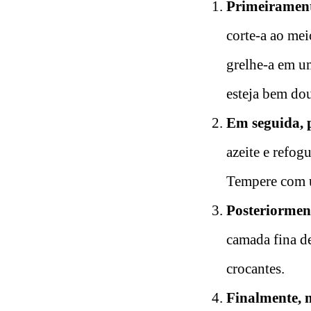
Primeiramente
corte-a ao me
grelhe-a em um
esteja bem dou
Em seguida, 
azeite e refog
Tempere com u
Posteriorment
camada fina d
crocantes.
Finalmente, 