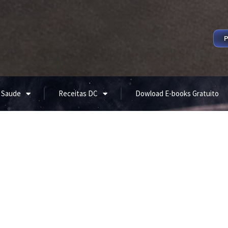
P
 Saude
Receitas DC
Dowload E-books Gratuito