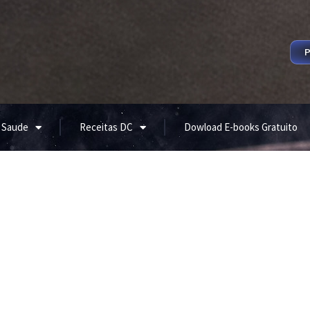
P
 Saude
Receitas DC
Dowload E-books Gratuito