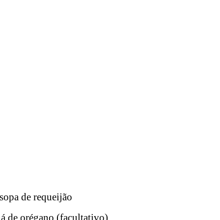
sopa de requeijão
á de orégano (facultativo)