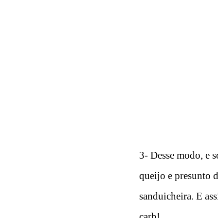
3- Desse modo, e s
queijo e presunto d
sanduicheira. E ass
carb!