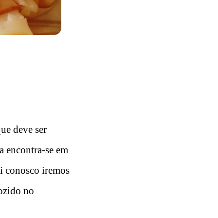
que deve ser
ça encontra-se em
ui conosco iremos
cozido no