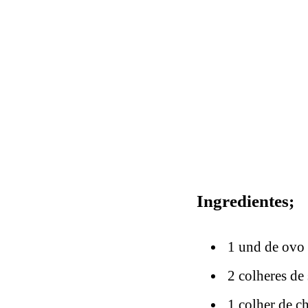
Ingredientes;
1 und de ovo
2 colheres de 
1 colher de ch