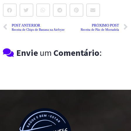
POST ANTERIOR
PRÓXIMO POST
Receita de Chips de Banana na Airfryer
Receita de Pão de Mortadela
Envie
um
Comentário
: