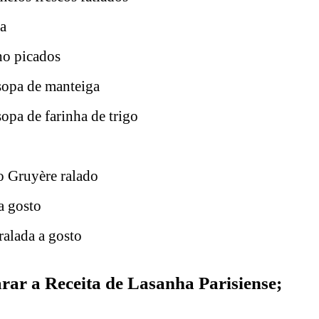
da
ho picados
 sopa de manteiga
sopa de farinha de trigo
o Gruyère ralado
a gosto
alada a gosto
ar a Receita de Lasanha Parisiense;