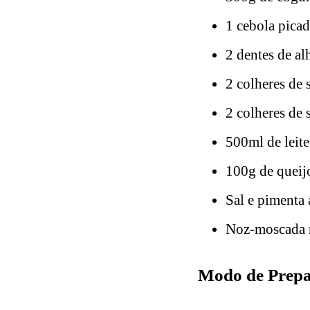
1 cebola pica
2 dentes de al
2 colheres de
2 colheres de 
500ml de leite
100g de queij
Sal e pimenta 
Noz-moscada r
Modo de Prepar