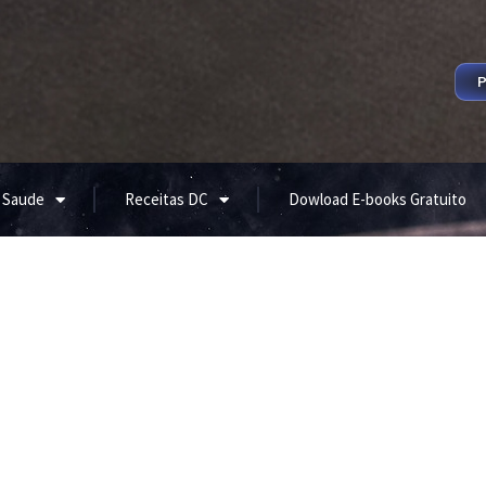
P
 Saude
Receitas DC
Dowload E-books Gratuito