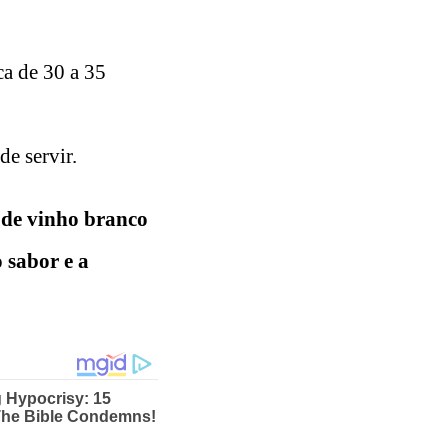
ca de 30 a 35
de servir.
 de vinho branco
 sabor e a