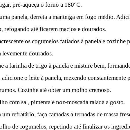
ugar, pré-aqueça o forno a 180°C.
uma panela, derreta a manteiga em fogo médio. Adici
o, refogando até ficarem macios e dourados.
acrescente os cogumelos fatiados à panela e cozinhe 
m levemente dourados.
e a farinha de trigo à panela e misture bem, forman
adicione o leite à panela, mexendo constantemente pa
rumos. Cozinhe até obter um molho cremoso.
ho com sal, pimenta e noz-moscada ralada a gosto.
um refratário, faça camadas alternadas de massa fres
ho de cogumelos, repetindo até finalizar os ingredi