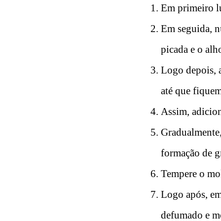
Em primeiro l
Em seguida, n
picada e o alh
Logo depois, 
até que fique
Assim, adicion
Gradualmente, 
formação de g
Tempere o mol
Logo após, em 
defumado e mol