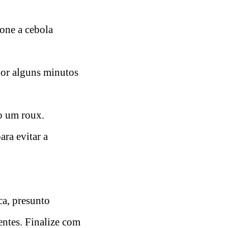
one a cebola
por alguns minutos
do um roux.
ra evitar a
ca, presunto
entes. Finalize com