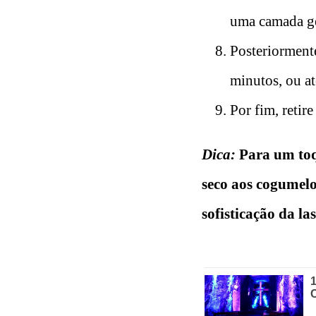
uma camada ge
Posteriormente
minutos, ou at
Por fim, retir
Dica:
Para um toq
seco aos cogumelo
sofisticação da la