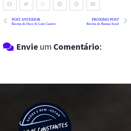
POST ANTERIOR
PRÓXIMO POST
Receita de Doce de Leite Caseiro
Receita de Batatas Souté
Envie
um
Comentário
: