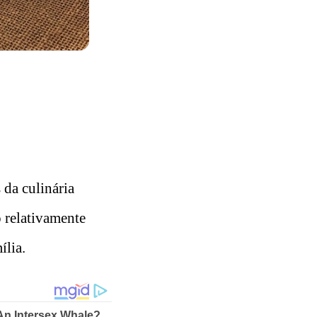
 da culinária
o relativamente
ília.