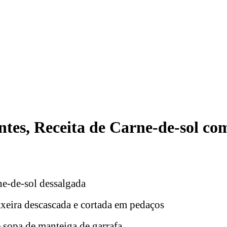
ntes, Receita de Carne-de-sol co
ne-de-sol dessalgada
axeira descascada e cortada em pedaços
e sopa de manteiga de garrafa