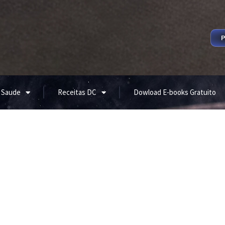
P
 Saude
Receitas DC
Dowload E-books Gratuito