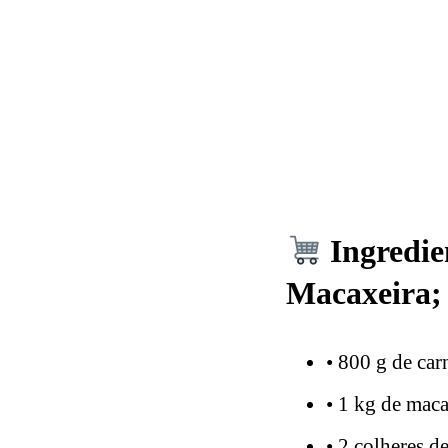
Ingredie
Macaxeira;
• 800 g de car
• 1 kg de mac
• 2 colheres d