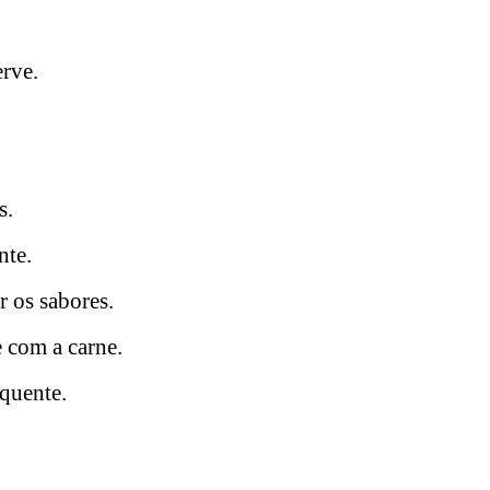
erve.
s.
nte.
r os sabores.
 com a carne.
 quente.