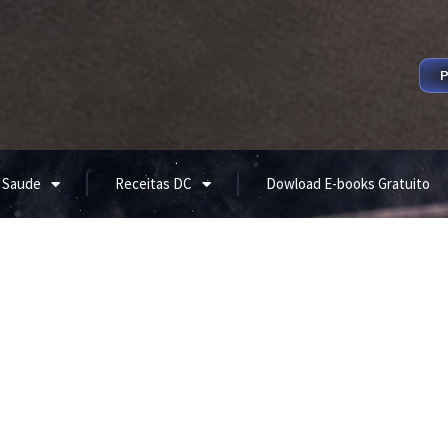
P
 Saude
Receitas DC
Dowload E-books Gratuito