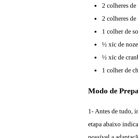
2 colheres de
2 colheres de 
1 colher de s
½ xíc de noze
½ xíc de cran
1 colher de ch
Modo de Prepar
1- Antes de tudo, i
etapa abaixo indic
possível a adaptaç