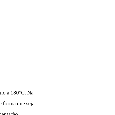
orno a 180°C. Na
e forma que seja
mentação.