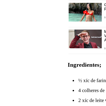
Ingredientes;
½ xíc de farin
4 colheres de
2 xíc de leite