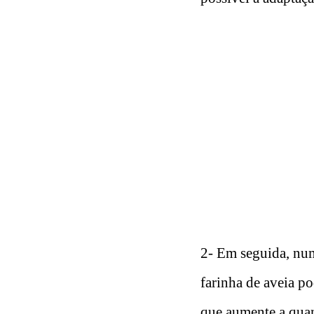
2- Em seguida, num
farinha de aveia po
que aumente a quan