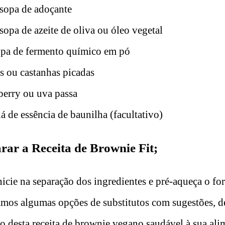
 sopa de adoçante
sopa de azeite de oliva ou óleo vegetal
opa de fermento químico em pó
s ou castanhas picadas
berry ou uva passa
á de essência de baunilha (facultativo)
ar a Receita de Brownie Fit;
nicie na separação dos ingredientes e pré-aqueça o f
amos algumas opções de substitutos com sugestões, d
ão desta receita de brownie vegano saudável à sua ali