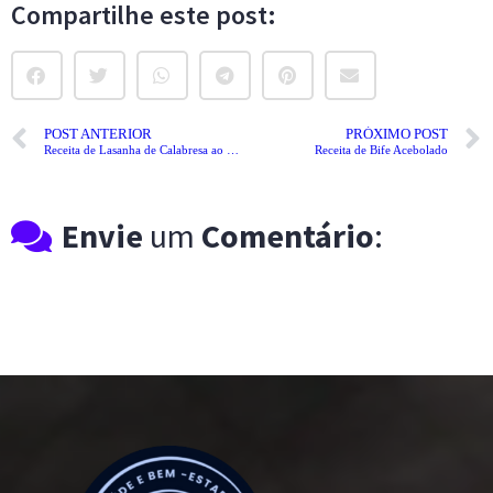
Compartilhe este post:
POST ANTERIOR
PRÓXIMO POST
Receita de Lasanha de Calabresa ao Molho Branco
Receita de Bife Acebolado
Envie
um
Comentário
: