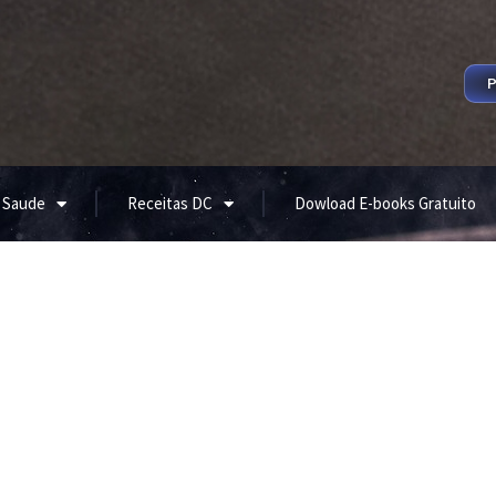
P
 Saude
Receitas DC
Dowload E-books Gratuito