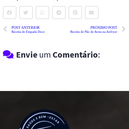
POST ANTERIOR
PRÓXIMO POST
Receita de Empada Doce
Receita de Pão de Aveia na Airfryer
Envie
um
Comentário
: