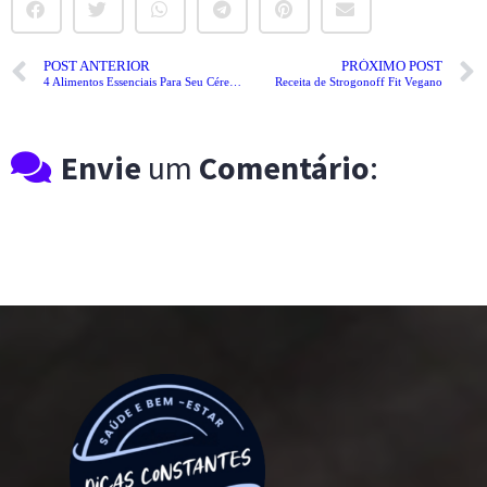
POST ANTERIOR
PRÓXIMO POST
4 Alimentos Essenciais Para Seu Cérebro
Receita de Strogonoff Fit Vegano
Envie
um
Comentário
: